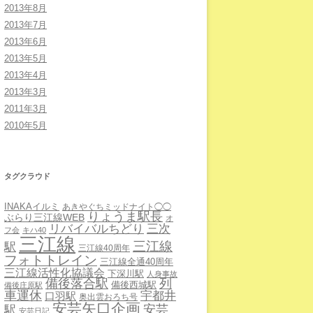
2013年8月
2013年7月
2013年6月
2013年5月
2013年4月
2013年3月
2011年3月
2010年5月
タグクラウド
INAKAイルミ
あきやぐちミッドナイト◯◯
りょうま駅長
ぶらり三江線WEB
オ
三次
リバイバルちどり
フ会
キハ40
三江線
三江線
駅
三江線40周年
フォトトレイン
三江線全通40周年
三江線活性化協議会
下深川駅
人身事故
備後落合駅
列
備後西城駅
備後庄原駅
車運休
宇都井
口羽駅
奥出雲おろち号
安芸矢口企画
安芸
駅
安芸日記