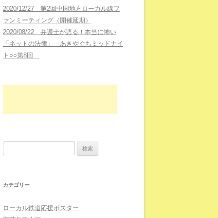
2020/12/27 第2回中国地方ローカル線フ
ァンミーティング（開催延期）
2020/08/22 弁護士が語る！本当に怖い
「ネットの法律」 あきやぐちミッドナイ
ト○○第8回
検索:
カテゴリー
ローカル鉄道応援ポスター