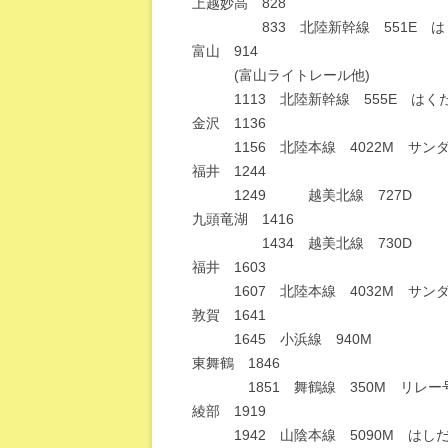
上越妙高 828
833 北陸新幹線 551E はくた
富山 914
(富山ライトレール他)
1113 北陸新幹線 555E はくた
金沢 1136
1156 北陸本線 4022M サンダ
福井 1244
1249 越美北線 727D
九頭竜湖 1416
1434 越美北線 730D
福井 1603
1607 北陸本線 4032M サンダ
敦賀 1641
1645 小浜線 940M
東舞鶴 1846
1851 舞鶴線 350M リレー
綾部 1919
1942 山陰本線 5090M はしだ