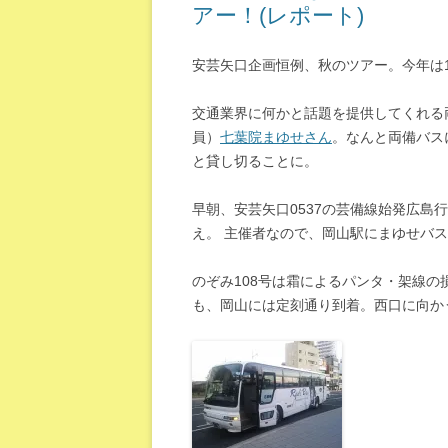
アー！(レポート)
安芸矢口企画恒例、秋のツアー。今年は
交通業界に何かと話題を提供してくれる
員）
七葉院まゆせさん
。なんと両備バス
と貸し切ることに。
早朝、安芸矢口0537の芸備線始発広島行
え。 主催者なので、岡山駅にまゆせバ
のぞみ108号は霜によるパンタ・架線
も、岡山には定刻通り到着。西口に向か