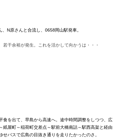
、N原さんと合流し、0658岡山駅発車。
、若干余裕が発生。これを活かして向かうは・・・
平食を出て、早島から高速へ。途中時間調整をしつつ、広
～紙屋町～稲荷町交差点～駅前大橋南詰～駅西高架と経由
ゆせバスで広島の目抜き通りを走りたかったのさ。