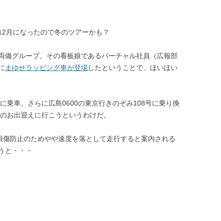
12月になったので冬のツアーかも？
両備グループ。その看板娘であるバーチャル社員（広報部
に
まゆせラッピング車が登場
したということで、ほいほい
に乗車。さらに広島0600の東京行きのぞみ108号に乗り換
スのお出迎えに行こうというわけだ。
の損傷防止のためやや速度を落として走行すると案内される
うと・・・