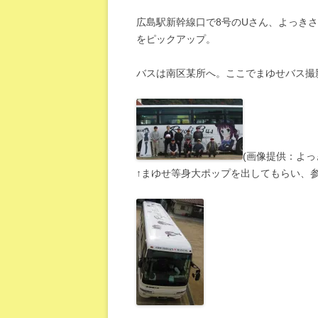
広島駅新幹線口で8号のUさん、よっきさ
をピックアップ。
バスは南区某所へ。ここでまゆせバス撮
(画像提供：よっ
↑まゆせ等身大ポップを出してもらい、