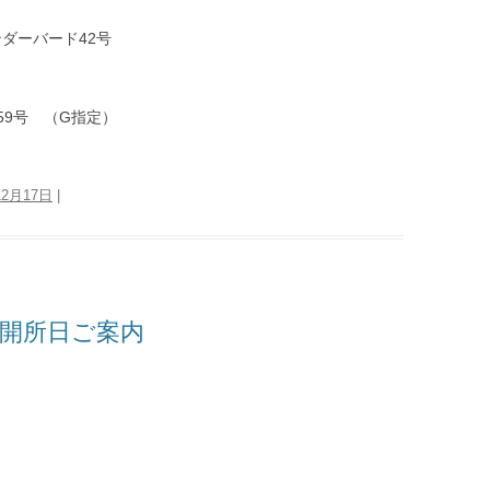
ダーバード42号
59号 （G指定）
12月17日
|
 開所日ご案内