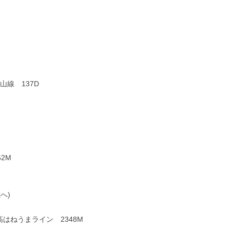
線 137D
2M
へ)
はねうまライン 2348M