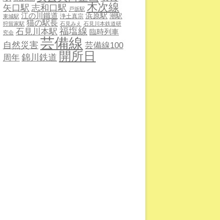
木次線
志和口駅
矢口駅
戸坂駅
江の川鐵道
浜原駅
潮駅
浄土真宗
東城駅
猫の駅長
狩留家駅
石見みえ
石見川本鉄道研
福塩線
石見川本駅
臨時列車
究会
芸備線
自然災害
芸備線100
開所日
錦川鉄道
周年