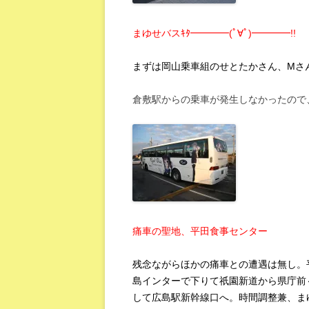
まゆせバスｷﾀ━━━━(ﾟ∀ﾟ)━━━━!!
まずは岡山乗車組のせとたかさん、Mさん
倉敷駅からの乗車が発生しなかったので
痛車の聖地、平田食事センター
残念ながらほかの痛車との遭遇は無し。
島インターで下りて祇園新道から県庁前
して広島駅新幹線口へ。時間調整兼、ま