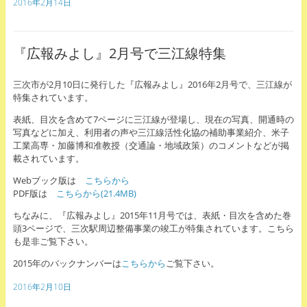
2016年2月14日
『広報みよし』2月号で三江線特集
三次市が2月10日に発行した『広報みよし』2016年2月号で、三江線が
特集されています。
表紙、目次を含めて7ページに三江線が登場し、現在の写真、開通時の
写真などに加え、利用者の声や三江線活性化協の補助事業紹介、米子
工業高専・加藤博和准教授（交通論・地域政策）のコメントなどが掲
載されています。
Webブック版は
こちらから
PDF版は
こちらから(21.4MB)
ちなみに、『広報みよし』2015年11月号では、表紙・目次を含めた巻
頭3ページで、三次駅周辺整備事業の竣工が特集されています。こちら
も是非ご覧下さい。
2015年のバックナンバーは
こちらから
ご覧下さい。
2016年2月10日