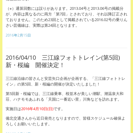
（※）通算回数には誤りがあります。2013.04号と2013.06号の掲載分
が、内容は異なるのに両方「第7回」とされており、それ以降訂正され
ておりません。このため23回として掲載されている2016.02号の乗りん
さい芸備線は、実際は第24回となります。
2016年2月15日
2016/04/10 三江線フォトトレイン(第5回)
新・桜編 開催決定！
三江線沿線の皆さんと安芸矢口企画が企画する、「三江線フォトトレ
イン」の第5回、新・桜編の開催が決定いたしました！
第5回新・桜編では、三江線乗車、桜並木が美しい潮駅、潮温泉大和
荘、ハナモモあふれる「天国に一番近い里」川角などを訪れます。
実施日は
2016年4月10日(日)
です。
備北交通さんから近日発売となりますので、皆様スケジュール確保よ
ろしくお願いいたします。