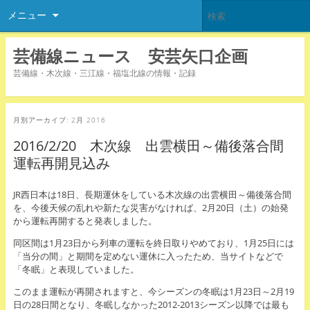
メニュー
芸備線ニュース 安芸矢口企画
芸備線・木次線・三江線・福塩北線の情報・記録
月別アーカイブ:
2月 2016
2016/2/20 木次線 出雲横田～備後落合間
運転再開見込み
JR西日本は18日、長期運休をしている木次線の出雲横田～備後落合間
を、今後天候の乱れや新たな災害がなければ、2月20日（土）の始発
から運転再開すると発表しました。
同区間は1月23日から列車の運転を終日取りやめており、1月25日には
「当分の間」と期間を定めない運休に入ったため、当サイトなどで
「冬眠」と表現していました。
このまま運転が再開されますと、今シーズンの冬眠は1月23日～2月19
日の28日間となり、冬眠しなかった2012-2013シーズン以降では最も