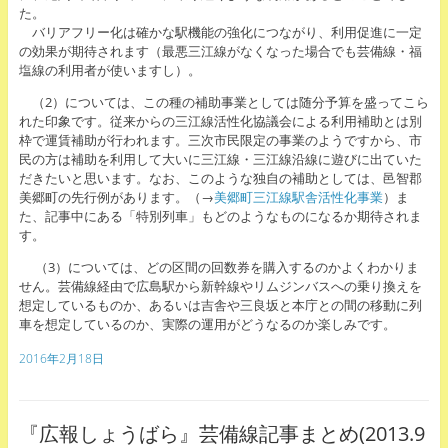
た。
バリアフリー化は確かな駅機能の強化につながり、利用促進に一定
の効果が期待されます（最悪三江線がなくなった場合でも芸備線・福
塩線の利用者が使いますし）。
（2）については、この種の補助事業としては随分予算を盛ってこら
れた印象です。従来からの三江線活性化協議会による利用補助とは別
枠で運賃補助が行われます。三次市民限定の事業のようですから、市
民の方は補助を利用して大いに三江線・三江線沿線に遊びに出ていた
だきたいと思います。なお、このような独自の補助としては、邑智郡
美郷町の先行例があります。（→
美郷町三江線駅舎活性化事業
）ま
た、記事中にある「特別列車」もどのようなものになるか期待されま
す。
（3）については、どの区間の回数券を購入するのかよくわかりま
せん。芸備線経由で広島駅から新幹線やリムジンバスへの乗り換えを
想定しているものか、あるいは吉舎や三良坂と本庁との間の移動に列
車を想定しているのか、実際の運用がどうなるのか楽しみです。
2016年2月18日
『広報しょうばら』芸備線記事まとめ(2013.9