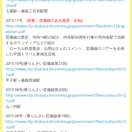
29.pdf
七塚駅～備後三日市駅間
2015.11号
(特集 芸備線のある風景、全8p)
http://www.city.shobara.hiroshima.jp/government/files/koho128.4g
eibisen.pdf
芸備線の歴史、市内14駅の紹介、内名駅60周年行事や市内各駅で活動
するボランティアなどの紹介
「ローカル鉄道散歩」山岡山さんのコメント、芸備線のツアーを企画
した中国トラベル東城支店他
2015.10号(乗りんさい芸備線第21回)
http://www.city.shobara.hiroshima.jp/government/files/urahyoshi12
7.pdf
平子駅～備後西城駅
2015.08号(乗りんさい芸備線第20回)
http://www.city.shobara.hiroshima.jp/government/files/urahyoshi12
5.pdf
山ノ内駅
2015.06号（乗りんさい芸備線第19回）
http://www.city.shobara.hiroshima.jp/government/files/urahyoshi12
3.pdf