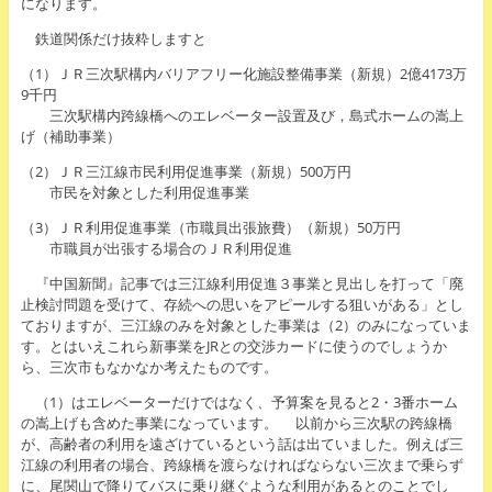
になります。
鉄道関係だけ抜粋しますと
（1）ＪＲ三次駅構内バリアフリー化施設整備事業（新規）2億4173万
9千円
三次駅構内跨線橋へのエレベーター設置及び，島式ホームの嵩上
げ（補助事業）
（2）ＪＲ三江線市民利用促進事業（新規）500万円
市民を対象とした利用促進事業
（3）ＪＲ利用促進事業（市職員出張旅費）（新規）50万円
市職員が出張する場合のＪＲ利用促進
『中国新聞』記事では三江線利用促進３事業と見出しを打って「廃
止検討問題を受けて、存続への思いをアピールする狙いがある」とし
ておりますが、三江線のみを対象とした事業は（2）のみになっていま
す。とはいえこれら新事業をJRとの交渉カードに使うのでしょうか
ら、三次市もなかなか考えたものです。
（1）はエレベーターだけではなく、予算案を見ると2・3番ホーム
の嵩上げも含めた事業になっています。 以前から三次駅の跨線橋
が、高齢者の利用を遠ざけているという話は出ていました。例えば三
江線の利用者の場合、跨線橋を渡らなければならない三次まで乗らず
に、尾関山で降りてバスに乗り継ぐような利用があるとのことでし