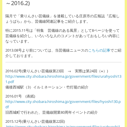
～2016.2)
隔月で「乗りんさい芸備線」を連載している庄原市の広報誌『広報し
ょうばら』から、芸備線関連記事をご紹介します。
特に2015.11号は「特集 芸備線のある風景」として8ページを使って
芸備線を紹介し、いろいろな人のコメントがあっておもしろい内容に
なっています。
2013.08号より前については、当芸備線ニュースの
こちらの記事
でご紹
介しております。
2016.02号(乗りんさい芸備線第23回 → 実際は第24回（※）)
http://www.city.shobara.hiroshima.jp/government/files/urahyoshi13
1.pdf
備後西城駅（3）イルミネーション・竹灯籠の紹介
2016.01号 (表紙)
http://www.city.shobara.hiroshima.jp/government/files/hyoshi130.p
df
旧西城町で行われた、芸備線開業80周年イベントの紹介
2015.12号(乗りんさい芸備線第22回)
http://www.city.shobara.hiroshima.jp/government/files/urahyoshi1