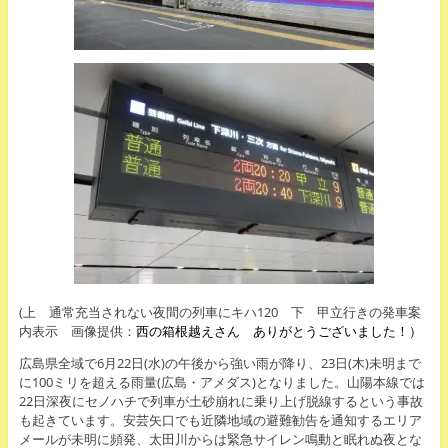
(上 通常充当されない夜間の列車にキハ120 下 甲立行きの発車案
内表示 画像提供：
西の箱根越えさん ありがとうございました！）
広島県全域で6月22日(水)の午後から強い雨が降り、23日(木)未明まで
に100ミリを超える雨量(広島・アメダス)となりました。山陽本線では
22日深夜にセノハチで列車が土砂崩れに乗り上げ脱線するという事故
も起きています。安芸矢口でも近隣地域の避難勧告を通知するエリア
メールが未明に頻発、太田川からは緊急サイレン鳴動と眠れぬ夜とな