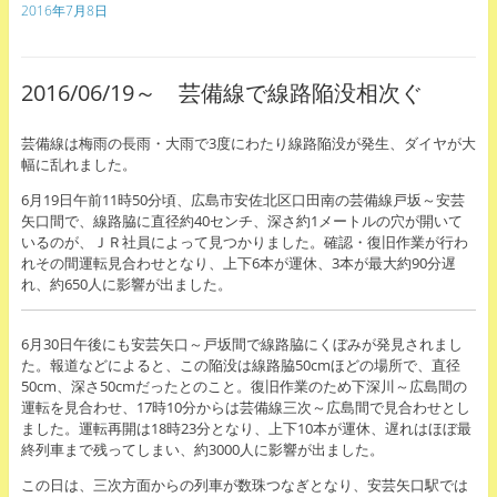
2016年7月8日
2016/06/19～ 芸備線で線路陥没相次ぐ
芸備線は梅雨の長雨・大雨で3度にわたり線路陥没が発生、ダイヤが大
幅に乱れました。
6月19日午前11時50分頃、広島市安佐北区口田南の芸備線戸坂～安芸
矢口間で、線路脇に直径約40センチ、深さ約1メートルの穴が開いて
いるのが、ＪＲ社員によって見つかりました。確認・復旧作業が行わ
れその間運転見合わせとなり、上下6本が運休、3本が最大約90分遅
れ、約650人に影響が出ました。
6月30日午後にも安芸矢口～戸坂間で線路脇にくぼみが発見されまし
た。報道などによると、この陥没は線路脇50cmほどの場所で、直径
50cm、深さ50cmだったとのこと。復旧作業のため下深川～広島間の
運転を見合わせ、17時10分からは芸備線三次～広島間で見合わせとし
ました。運転再開は18時23分となり、上下10本が運休、遅れはほぼ最
終列車まで残ってしまい、約3000人に影響が出ました。
この日は、三次方面からの列車が数珠つなぎとなり、安芸矢口駅では