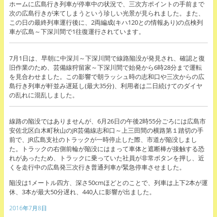
ホームに広島行き列車が停車中の状況で、三次方ポイントの手前まで
次の広島行きが来てしまうという珍しい光景が見られました。また、
この日の最終列車運行後に、2両編成(キハ120との情報あり)の点検列
車が広島～下深川間で1往復運行されています。
7月1日は、早朝に中深川～下深川間で線路陥没が発見され、確認と復
旧作業のため、芸備線狩留家～下深川間で始発から6時28分まで運転
を見合わせました。この影響で朝ラッシュ時の志和口や三次からの広
島行き列車が軒並み遅延し(最大35分)、利用者は二日続けてのダイヤ
の乱れに混乱しました。
線路の陥没ではありませんが、6月26日の午後2時55分ごろには広島市
安佐北区白木町秋山のJR芸備線志和口～上三田間の横路第１踏切の手
前で、JR広島支社のトラックが一時停止した際、市道が陥没しまし
た。トラックの右側前輪が陥没にはまって車体と遮断棒が接触する恐
れがあったため、トラックに乗っていた社員が非常ボタンを押し、近
くを走行中の広島発三次行き普通列車が緊急停車させました。
陥没は1メートル四方、深さ50cmほどとのことで、列車は上下2本が運
休、3本が最大50分遅れ、440人に影響が出ました。
2016年7月8日