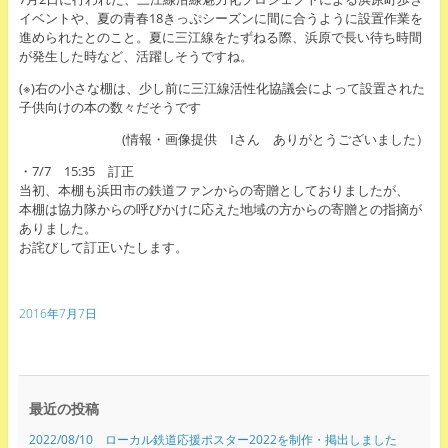
イベントや、夏の青春18きっぷシーズンに間に合うように設置作業を
進められたとのこと。夏に三江線をたずねる際、浜原で長い待ち時間
が発生した時など、活躍しそうですね。
(※)右の小さな棚は、少し前に三江線活性化協議会によって設置された
子供向けの本の数々だそうです
(情報・画像提供 Iさん ありがとうございました）
・7/7 15:35 訂正
当初、本棚も浜田市の鉄道ファンからの寄贈としておりましたが、
本棚は協力隊からの呼びかけに応えた地域の方からの寄贈との指摘が
ありました。
お詫びして訂正いたします。
2016年7月7日
最近の投稿
2022/08/10 ローカル鉄道応援ポスター2022を制作・掲出しました