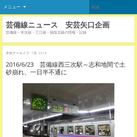
メニュー
芸備線ニュース 安芸矢口企画
芸備線・木次線・三江線・福塩北線の情報・記録
月別アーカイブ:
7月 2016
2016/6/23 芸備線西三次駅～志和地間で土
砂崩れ、一日半不通に