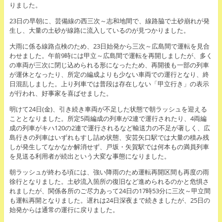
りました。
23日の早朝に、芸備線の西三次～志和地間で、線路脇で土砂崩れが発
生し、大量の土砂が線路に流入しているのが見つかりました。
大雨に係る線路点検のため、23日始発から三次～広島間で運転を見合
わせました。午前9時には甲立～広島間で運転を再開しましたが、多く
の車両が三次に閉じ込められる形になったため、再開後も一部の列車
が運休となったり、所定の編成よりも少ない車両での運行となり、終
日混乱しました。上り列車では普段は存在しない「甲立行き」の表示
が行われ、好事家を喜ばせました。
明けて24日(金)、引き続き車両が不足した状態で朝ラッシュを迎える
こととなりました。所定5両編成の列車が2連で運行されたり、4両編
成の列車がキハ120の2連で運行されるなど輸送力の不足が著しく、広
島行きの列車はいずれもすし詰め状態、安芸矢口駅では大量の積み残
しが発生してなかなか解消せず、戸坂・矢賀駅では何本もの満員列車
を見送る利用者が続出という大変な事態になりました。
朝ラッシュが終わる頃には、強い降雨のため運転再開区間も再度の雨
徐行となりました。土砂流入箇所の復旧など進められるのかと危惧さ
れましたが、関係各所のご尽力あって24日の17時53分に三次～甲立間
も運転再開となりました。遅れは24日深夜まで続きましたが、25日の
始発からは通常の運行に戻りました。