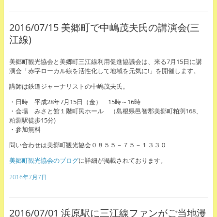
2016/07/15 美郷町で中嶋茂夫氏の講演会(三
江線)
美郷町観光協会と美郷町三江線利用促進協議会は、来る7月15日に講
演会「赤字ローカル線を活性化して地域を元気に!」を開催します。
講師は鉄道ジャーナリストの中嶋茂夫氏。
・日時 平成28年7月15日（金） 15時～16時
・会場 みさと館１階町民ホール （島根県邑智郡美郷町粕渕168、
粕淵駅徒歩15分)
・参加無料
問い合わせは美郷町観光協会０８５５－７５－１３３０
美郷町観光協会のブログ
に詳細が掲載されております。
2016年7月7日
2016/07/01 浜原駅に三江線ファンがご当地漫