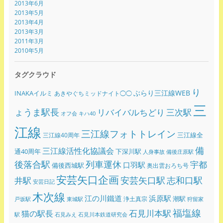
2013年6月
2013年5月
2013年4月
2013年3月
2011年3月
2010年5月
タグクラウド
り
ぶらり三江線WEB
INAKAイルミ
あきやぐちミッドナイト◯◯
三
ょうま駅長
リバイバルちどり
三次駅
オフ会
キハ40
江線
三江線フォトトレイン
三江線全
三江線40周年
備
三江線活性化協議会
通40周年
下深川駅
人身事故
備後庄原駅
後落合駅
列車運休
宇都
口羽駅
備後西城駅
奥出雲おろち号
安芸矢口企画
志和口駅
安芸矢口駅
井駅
安芸日記
木次線
江の川鐵道
浜原駅
潮駅
浄土真宗
戸坂駅
東城駅
狩留家
福塩線
石見川本駅
猫の駅長
駅
石見みえ
石見川本鉄道研究会