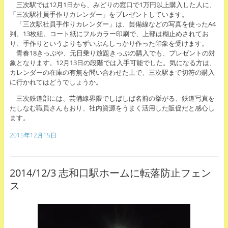
三次駅では12月1日から、みどりの窓口で1万円以上購入した人に、
「三次駅社員手作りカレンダー」をプレゼントしています。
「三次駅社員手作りカレンダー」は、芸備線などの写真を使ったA4
判、13枚組。コート紙にフルカラー印刷で、上部は糊止めされてお
り、手作りというよりもずいぶんしっかり作った印象を受けます。
青春18きっぷや、元日乗り放題きっぷの購入でも、プレゼントの対
象となります。12月13日の段階では入手可能でした。気になる方は、
カレンダーの在庫の有無を問い合わせた上で、三次駅まで切符の購入
に行かれてはどうでしょうか。
三次鉄道部には、芸備線界隈でしばしば名前の挙がる、鉄道写真を
たしなむ職員さんもおり、社内資源をうまく活用した販促だと感心し
ます。
2015年12月15日
2014/12/3 志和口駅ホームに転落防止フェン
ス