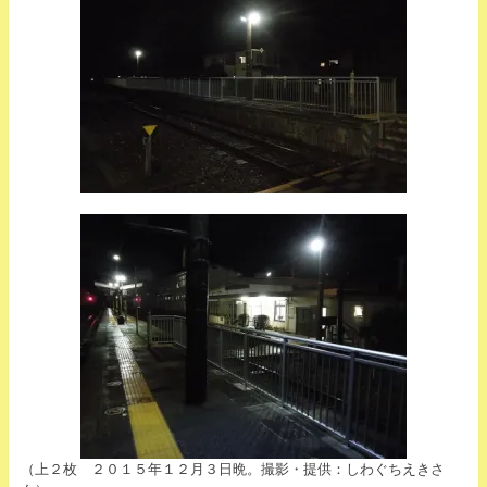
（上２枚 ２０１５年１２月３日晩。撮影・提供：しわぐちえきさ