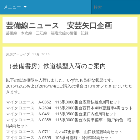
メニュー
芸備線ニュース 安芸矢口企画
芸備線・木次線・三江線・福塩北線の情報・記録
月別アーカイブ:
12月 2015
（芸備書房）鉄道模型入荷のご案内
以下の鉄道模型を入荷しました。いずれも良好な状態です。
2015/12/25および2016/1/4にご購入の場合は10％オフとさせていただ
きます。
マイクロエース A-0352 115系3000番台広島快速色8両セット
マイクロエース A-2694 115系2000番台西日本40N更新車4両セット
マイクロエース A-0461 115系3500番台瀬戸内色8両セット
マイクロエース A-0358 115系3000番台冷房準備車・瀬戸内色 増
結4両セット
マイクロエース A-0711 キハ47更新車 山口鉄道部4両セット
マイクロエース A-0395 105系可部線・冷房車4両セット