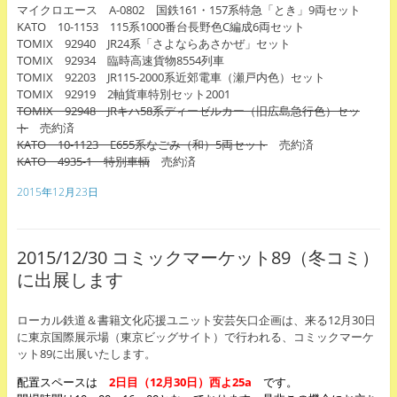
マイクロエース A-0802 国鉄161・157系特急「とき」9両セット
KATO 10-1153 115系1000番台長野色C編成6両セット
TOMIX 92940 JR24系「さよならあさかぜ」セット
TOMIX 92934 臨時高速貨物8554列車
TOMIX 92203 JR115-2000系近郊電車（瀬戸内色）セット
TOMIX 92919 2軸貨車特別セット2001
TOMIX 92948 JRキハ58系ディーゼルカー（旧広島急行色）セッ
ト
売約済
KATO 10-1123 E655系なごみ（和）5両セット
売約済
KATO 4935-1 特別車輌
売約済
2015年12月23日
2015/12/30 コミックマーケット89（冬コミ）
に出展します
ローカル鉄道＆書籍文化応援ユニット安芸矢口企画は、来る12月30日
に東京国際展示場（東京ビッグサイト）で行われる、コミックマーケ
ット89に出展いたします。
配置スペースは
2日目（12月30日）西よ25a
です。