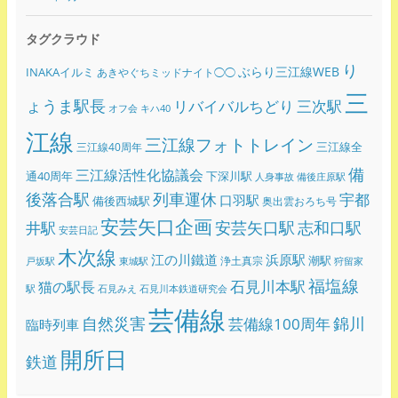
タグクラウド
り
ぶらり三江線WEB
INAKAイルミ
あきやぐちミッドナイト◯◯
三
ょうま駅長
リバイバルちどり
三次駅
オフ会
キハ40
江線
三江線フォトトレイン
三江線全
三江線40周年
備
三江線活性化協議会
通40周年
下深川駅
人身事故
備後庄原駅
後落合駅
列車運休
宇都
口羽駅
備後西城駅
奥出雲おろち号
安芸矢口企画
志和口駅
安芸矢口駅
井駅
安芸日記
木次線
江の川鐵道
浜原駅
潮駅
浄土真宗
戸坂駅
東城駅
狩留家
福塩線
石見川本駅
猫の駅長
駅
石見みえ
石見川本鉄道研究会
芸備線
錦川
自然災害
芸備線100周年
臨時列車
開所日
鉄道