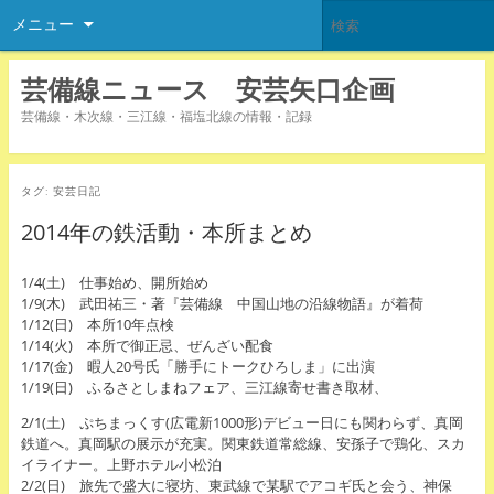
メニュー
芸備線ニュース 安芸矢口企画
芸備線・木次線・三江線・福塩北線の情報・記録
タグ:
安芸日記
2014年の鉄活動・本所まとめ
1/4(土) 仕事始め、開所始め
1/9(木) 武田祐三・著『芸備線 中国山地の沿線物語』が着荷
1/12(日) 本所10年点検
1/14(火) 本所で御正忌、ぜんざい配食
1/17(金) 暇人20号氏「勝手にトークひろしま」に出演
1/19(日) ふるさとしまねフェア、三江線寄せ書き取材、
2/1(土) ぷちまっくす(広電新1000形)デビュー日にも関わらず、真岡
鉄道へ。真岡駅の展示が充実。関東鉄道常総線、安孫子で鶏化、スカ
イライナー。上野ホテル小松泊
2/2(日) 旅先で盛大に寝坊、東武線で某駅でアコギ氏と会う、神保