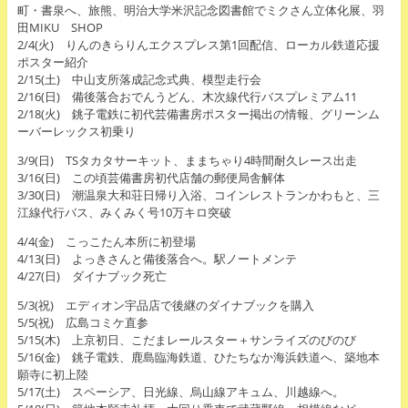
町・書泉へ、旅熊、明治大学米沢記念図書館でミクさん立体化展、羽
田MIKU SHOP
2/4(火) りんのきらりんエクスプレス第1回配信、ローカル鉄道応援
ポスター紹介
2/15(土) 中山支所落成記念式典、模型走行会
2/16(日) 備後落合おでんうどん、木次線代行バスプレミアム11
2/18(火) 銚子電鉄に初代芸備書房ポスター掲出の情報、グリーンム
ーバーレックス初乗り
3/9(日) TSタカタサーキット、ままちゃり4時間耐久レース出走
3/16(日) この頃芸備書房初代店舗の郵便局舎解体
3/30(日) 潮温泉大和荘日帰り入浴、コインレストランかわもと、三
江線代行バス、みくみく号10万キロ突破
4/4(金) こっこたん本所に初登場
4/13(日) よっきさんと備後落合へ。駅ノートメンテ
4/27(日) ダイナブック死亡
5/3(祝) エディオン宇品店で後継のダイナブックを購入
5/5(祝) 広島コミケ直参
5/15(木) 上京初日、こだまレールスター＋サンライズのびのび
5/16(金) 銚子電鉄、鹿島臨海鉄道、ひたちなか海浜鉄道へ、築地本
願寺に初上陸
5/17(土) スペーシア、日光線、烏山線アキュム、川越線へ。