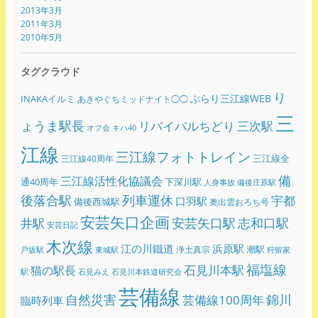
2013年3月
2011年3月
2010年5月
タグクラウド
り
ぶらり三江線WEB
INAKAイルミ
あきやぐちミッドナイト◯◯
三
ょうま駅長
リバイバルちどり
三次駅
オフ会
キハ40
江線
三江線フォトトレイン
三江線全
三江線40周年
備
三江線活性化協議会
通40周年
下深川駅
人身事故
備後庄原駅
後落合駅
列車運休
宇都
口羽駅
備後西城駅
奥出雲おろち号
安芸矢口企画
志和口駅
安芸矢口駅
井駅
安芸日記
木次線
江の川鐵道
浜原駅
潮駅
浄土真宗
戸坂駅
東城駅
狩留家
福塩線
石見川本駅
猫の駅長
駅
石見みえ
石見川本鉄道研究会
芸備線
錦川
自然災害
芸備線100周年
臨時列車