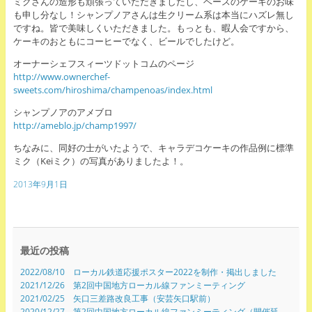
ミクさんの造形も頑張っていただきましたし、ベースのケーキのお味
も申し分なし！シャンプノアさんは生クリーム系は本当にハズレ無し
ですね。皆で美味しくいただきました。もっとも、暇人会ですから、
ケーキのおともにコーヒーでなく、ビールでしたけど。
オーナーシェフスィーツドットコムのページ
http://www.ownerchef-
sweets.com/hiroshima/champenoas/index.html
シャンプノアのアメブロ
http://ameblo.jp/champ1997/
ちなみに、同好の士がいたようで、キャラデコケーキの作品例に標準
ミク（Keiミク）の写真がありましたよ！。
2013年9月1日
最近の投稿
2022/08/10 ローカル鉄道応援ポスター2022を制作・掲出しました
2021/12/26 第2回中国地方ローカル線ファンミーティング
2021/02/25 矢口三差路改良工事（安芸矢口駅前）
2020/12/27 第2回中国地方ローカル線ファンミーティング（開催延