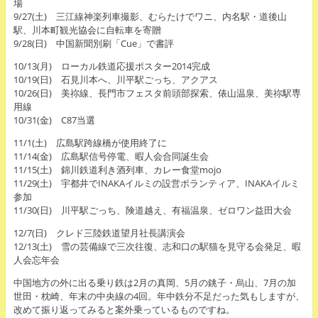
場
9/27(土) 三江線神楽列車撮影、むらたけでワニ、内名駅・道後山
駅、川本町観光協会に自転車を寄贈
9/28(日) 中国新聞別刷「Cue」で書評
10/13(月) ローカル鉄道応援ポスター2014完成
10/19(日) 石見川本へ、川平駅ごっち、アクアス
10/26(日) 美祢線、長門市フェスタ前頭部探索、俵山温泉、美祢駅専
用線
10/31(金) C87当選
11/1(土) 広島駅跨線橋が使用終了に
11/14(金) 広島駅信号停電、暇人会合同誕生会
11/15(土) 錦川鉄道利き酒列車、カレー食堂mojo
11/29(土) 宇都井でINAKAイルミの設営ボランティア、INAKAイルミ
参加
11/30(日) 川平駅ごっち、険道越え、有福温泉、ゼロワン益田大会
12/7(日) クレド三陸鉄道望月社長講演会
12/13(土) 雪の芸備線で三次往復、志和口の駅猫を見守る会発足、暇
人会忘年会
中国地方の外に出る乗り鉄は2月の真岡、5月の銚子・烏山、7月の加
世田・枕崎、年末の中央線の4回。年中鉄分不足だった気もしますが、
改めて振り返ってみると案外乗っているものですね。