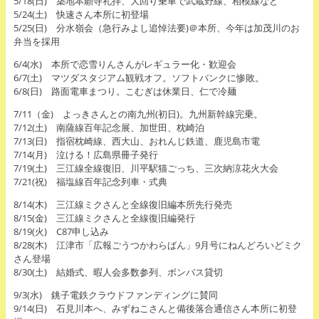
5/18(日) 築地本願寺礼拝、大回り乗車で武蔵野線、相模線など
5/24(土) 快速さん本所に初登場
5/25(日) 分水嶺会（急行みよし追悼法要)＠本所、今年は加茂川のお
弁当を採用
6/4(水) 本所で恋雪りんさんがレギュラー化・歓迎会
6/7(土) マツダスタジアム観戦オフ。ソフトバンクに惨敗。
6/8(日) 路面電車まつり。こむぎは休業日、仁で冷麺
7/11（金) よっきさんとの南九州(初日)。九州新幹線完乗。
7/12(土) 南薩線百年記念展、加世田、枕崎泊
7/13(日) 指宿枕崎線、西大山、おれんじ鉄道、鹿児島市電
7/14(月) 泣ける！広島県冊子発行
7/19(土) 三江線全線復旧、川平駅猫ごっち、三次納涼花火大会
7/21(祝) 福塩線百年記念列車・式典
8/14(木) 三江線ミクさんと全線復旧編本所先行発売
8/15(金) 三江線ミクさんと全線復旧編発行
8/19(火) C87申し込み
8/28(木) 江津市「広報ごうつかわらばん」9月号にねんどろいどミク
さん登場
8/30(土) 結婚式、暇人会多数参列、ボンバス貸切
9/3(水) 銚子電鉄クラウドファンディングに賛同
9/14(日) 石見川本へ、みずねこさんと備後落合通信さん本所に初登