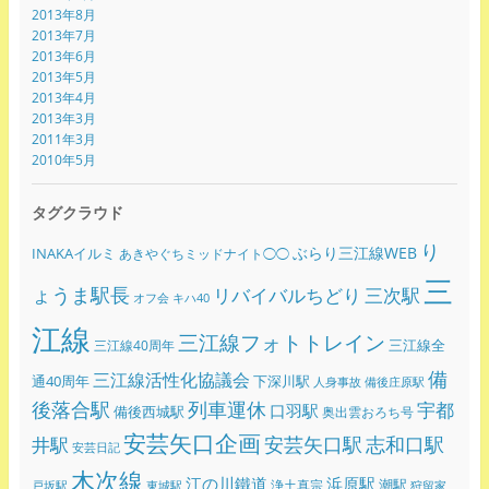
2013年8月
2013年7月
2013年6月
2013年5月
2013年4月
2013年3月
2011年3月
2010年5月
タグクラウド
り
ぶらり三江線WEB
INAKAイルミ
あきやぐちミッドナイト◯◯
三
ょうま駅長
リバイバルちどり
三次駅
オフ会
キハ40
江線
三江線フォトトレイン
三江線全
三江線40周年
備
三江線活性化協議会
通40周年
下深川駅
人身事故
備後庄原駅
後落合駅
列車運休
宇都
口羽駅
備後西城駅
奥出雲おろち号
安芸矢口企画
志和口駅
安芸矢口駅
井駅
安芸日記
木次線
江の川鐵道
浜原駅
潮駅
浄土真宗
戸坂駅
東城駅
狩留家