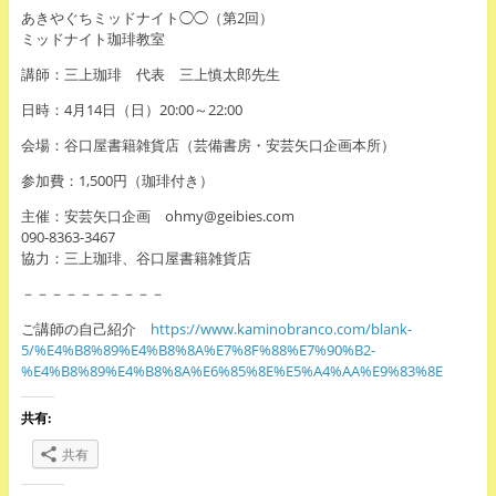
あきやぐちミッドナイト◯◯（第2回）
ミッドナイト珈琲教室
講師：三上珈琲 代表 三上慎太郎先生
日時：4月14日（日）20:00～22:00
会場：谷口屋書籍雑貨店（芸備書房・安芸矢口企画本所）
参加費：1,500円（珈琲付き）
主催：安芸矢口企画 ohmy@geibies.com
090-8363-3467
協力：三上珈琲、谷口屋書籍雑貨店
－－－－－－－－－－
ご講師の自己紹介
https://www.kaminobranco.com/blank-
5/%E4%B8%89%E4%B8%8A%E7%8F%88%E7%90%B2-
%E4%B8%89%E4%B8%8A%E6%85%8E%E5%A4%AA%E9%83%8E
共有:
共有