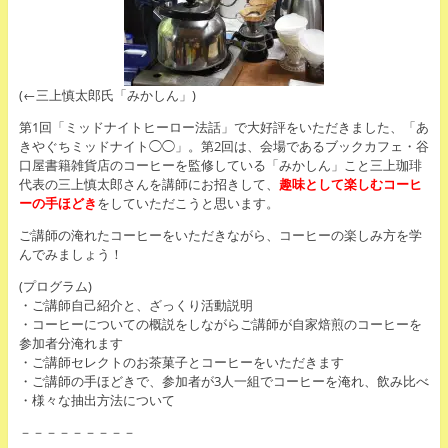
(←三上慎太郎氏「みかしん」)
第1回「ミッドナイトヒーロー法話」で大好評をいただきました、「あ
きやぐちミッドナイト◯◯」。第2回は、会場であるブックカフェ・谷
口屋書籍雑貨店のコーヒーを監修している「みかしん」こと三上珈琲
代表の三上慎太郎さんを講師にお招きして、
趣味として楽しむコーヒ
ーの手ほどき
をしていただこうと思います。
ご講師の淹れたコーヒーをいただきながら、コーヒーの楽しみ方を学
んでみましょう！
(プログラム)
・ご講師自己紹介と、ざっくり活動説明
・コーヒーについての概説をしながらご講師が自家焙煎のコーヒーを
参加者分淹れます
・ご講師セレクトのお茶菓子とコーヒーをいただきます
・ご講師の手ほどきで、参加者が3人一組でコーヒーを淹れ、飲み比べ
・様々な抽出方法について
－－－－－－－－－