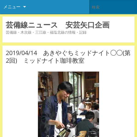
メニュー
芸備線ニュース 安芸矢口企画
芸備線・木次線・三江線・福塩北線の情報・記録
2019/04/14 あきやぐちミッドナイト◯◯(第
2回) ミッドナイト珈琲教室