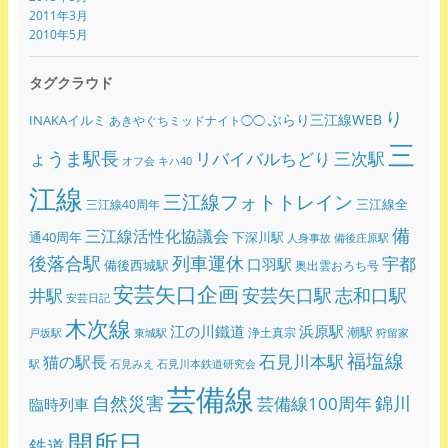
2011年3月
2010年5月
タグクラウド
り
ぶらり三江線WEB
INAKAイルミ
あきやぐちミッドナイト◯◯
三
ょうま駅長
リバイバルちどり
三次駅
オフ会
キハ40
江線
三江線フォトトレイン
三江線全
三江線40周年
備
三江線活性化協議会
通40周年
下深川駅
人身事故
備後庄原駅
後落合駅
列車運休
宇都
口羽駅
備後西城駅
奥出雲おろち号
安芸矢口企画
志和口駅
安芸矢口駅
井駅
安芸日記
木次線
江の川鐵道
浜原駅
潮駅
浄土真宗
戸坂駅
東城駅
狩留家
福塩線
石見川本駅
猫の駅長
駅
石見みえ
石見川本鉄道研究会
芸備線
錦川
自然災害
芸備線100周年
臨時列車
開所日
鉄道