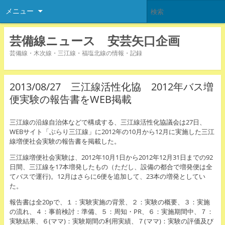
メニュー
芸備線ニュース 安芸矢口企画
芸備線・木次線・三江線・福塩北線の情報・記録
2013/08/27 三江線活性化協 2012年バス増
便実験の報告書をWEB掲載
三江線の沿線自治体などで構成する、三江線活性化協議会は27日、
WEBサイト「ぶらり三江線」に2012年の10月から12月に実施した三江
線増便社会実験の報告書を掲載した。
三江線増便社会実験は、2012年10月1日から2012年12月31日までの92
日間、三江線を17本増発したもの（ただし、設備の都合で増発便は全
てバスで運行)。12月はさらに6便を追加して、23本の増発としてい
た。
報告書は全20pで、１：実験実施の背景、２：実験の概要、３：実施
の流れ、４：事前検討：準備、５：周知・PR、６：実施期間中、７：
実験結果、６(ママ)：実験期間の利用実績、７(ママ)：実験の評価及び