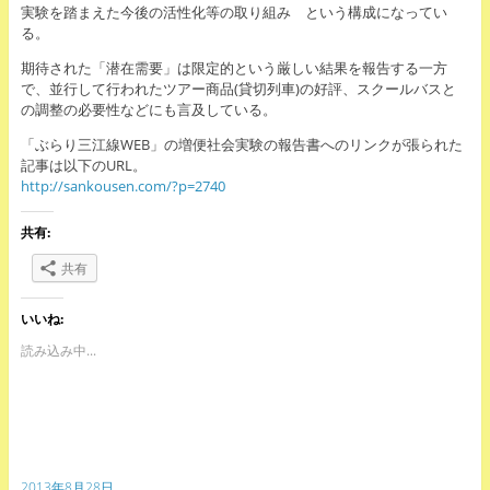
実験を踏まえた今後の活性化等の取り組み という構成になってい
る。
期待された「潜在需要」は限定的という厳しい結果を報告する一方
で、並行して行われたツアー商品(貸切列車)の好評、スクールバスと
の調整の必要性などにも言及している。
「ぶらり三江線WEB」の増便社会実験の報告書へのリンクが張られた
記事は以下のURL。
http://sankousen.com/?p=2740
共有:
共有
いいね:
読み込み中...
2013年8月28日