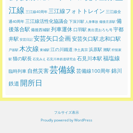
江線
三江線フォトトレイン
三江線全
三江線40周年
備
三江線活性化協議会
通40周年
下深川駅
人身事故
備後庄原駅
後落合駅
列車運休
宇都
口羽駅
備後西城駅
奥出雲おろち号
安芸矢口企画
志和口駅
安芸矢口駅
井駅
安芸日記
木次線
江の川鐵道
浜原駅
潮駅
浄土真宗
戸坂駅
東城駅
狩留家
福塩線
石見川本駅
猫の駅長
駅
石見みえ
石見川本鉄道研究会
芸備線
錦川
自然災害
芸備線100周年
臨時列車
開所日
鉄道
フルサイズ表示
Proudly powered by WordPress