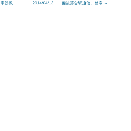
列車誘致
2014/04/13 「備後落合駅通信」登場
→