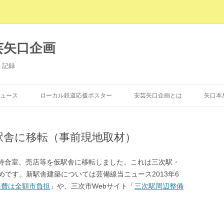
芸矢口企画
・記録
コンテンツへ移動
ュース
ローカル鉄道応援ポスター
安芸矢口企画とは
矢口本
が仮駅舎に移転（事前現地取材）
、待合室、売店等を仮駅舎に移転しました。これは三次駅・
です。新駅舎建築については芸備線当ニュース2013年6
経費は全額市負担
」や、三次市Webサイト「
三次駅周辺整備