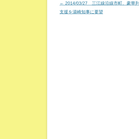
投稿ナビゲーション
←
2014/03/27 三江線沿線市町、豪華
支援を湯崎知事に要望