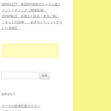
2020/12/27 第2回中国地方ローカル線フ
ァンミーティング（開催延期）
2020/08/22 弁護士が語る！本当に怖い
「ネットの法律」 あきやぐちミッドナイ
ト○○第8回
検索:
カテゴリー
ローカル鉄道応援ポスター