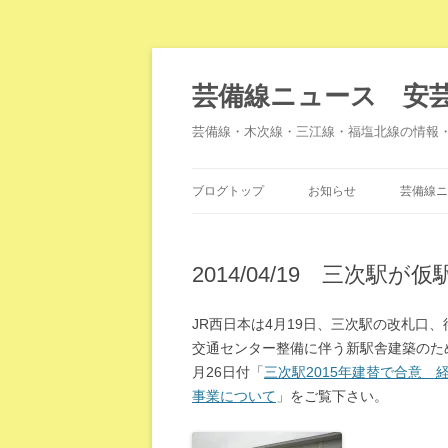
芸備線ニュース 安
芸備線・木次線・三江線・福塩北線の情報
ブログトップ
お知らせ
芸備線ニ
2014/04/19 三次駅
JR西日本は4月19日、三次駅の改札口
交通センター整備に伴う新駅舎建築のため
月26日付「
三次駅2015年建替で合意 
事業について
」をご覧下さい。