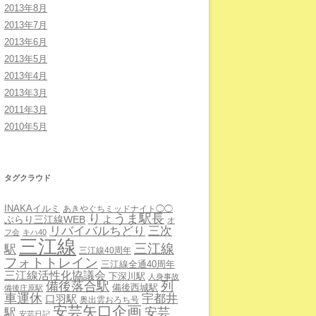
2013年8月
2013年7月
2013年6月
2013年5月
2013年4月
2013年3月
2011年3月
2010年5月
タグクラウド
INAKAイルミ
あきやぐちミッドナイト◯◯
りょうま駅長
ぶらり三江線WEB
オ
三次
リバイバルちどり
フ会
キハ40
三江線
三江線
駅
三江線40周年
フォトトレイン
三江線全通40周年
三江線活性化協議会
下深川駅
人身事故
備後落合駅
列
備後西城駅
備後庄原駅
車運休
宇都井
口羽駅
奥出雲おろち号
安芸矢口企画
安芸
駅
安芸日記