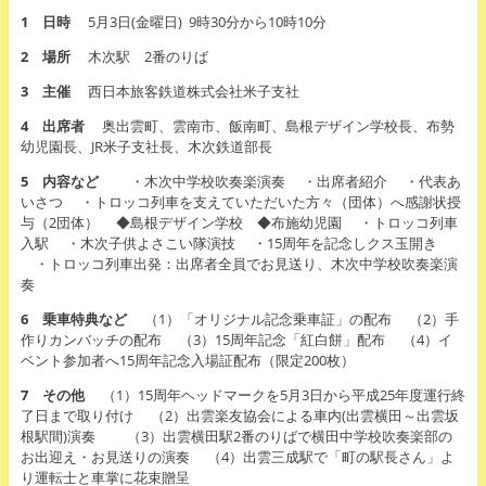
1 日時
5月3日(金曜日) 9時30分から10時10分
2 場所
木次駅 2番のりば
3 主催
西日本旅客鉄道株式会社米子支社
4 出席者
奥出雲町、雲南市、飯南町、島根デザイン学校長、布勢
幼児園長、JR米子支社長、木次鉄道部長
5 内容など
・木次中学校吹奏楽演奏 ・出席者紹介 ・代表あ
いさつ ・トロッコ列車を支えていただいた方々（団体）へ感謝状授
与（2団体） ◆島根デザイン学校 ◆布施幼児園 ・トロッコ列車
入駅 ・木次子供よさこい隊演技 ・15周年を記念しクス玉開き
・トロッコ列車出発：出席者全員でお見送り、木次中学校吹奏楽演
奏
6 乗車特典など
（1）「オリジナル記念乗車証」の配布 （2）手
作りカンバッチの配布 （3）15周年記念「紅白餅」配布 （4）イ
ベント参加者へ15周年記念入場証配布（限定200枚）
7 その他
（1）15周年ヘッドマークを5月3日から平成25年度運行終
了日まで取り付け （2）出雲楽友協会による車内(出雲横田～出雲坂
根駅間)演奏 （3）出雲横田駅2番のりばで横田中学校吹奏楽部の
お出迎え・お見送りの演奏 （4）出雲三成駅で「町の駅長さん」よ
り運転士と車掌に花束贈呈