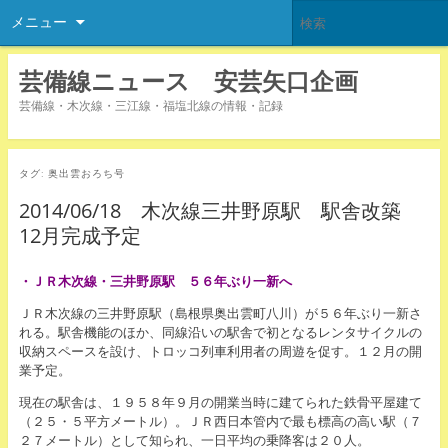
メニュー
芸備線ニュース 安芸矢口企画
芸備線・木次線・三江線・福塩北線の情報・記録
タグ:
奥出雲おろち号
2014/06/18 木次線三井野原駅 駅舎改築
12月完成予定
・ＪＲ木次線・三井野原駅 ５６年ぶり一新へ
ＪＲ木次線の三井野原駅（島根県奥出雲町八川）が５６年ぶり一新さ
れる。駅舎機能のほか、同線沿いの駅舎で初となるレンタサイクルの
収納スペースを設け、トロッコ列車利用者の周遊を促す。１２月の開
業予定。
現在の駅舎は、１９５８年９月の開業当時に建てられた鉄骨平屋建て
（２５・５平方メートル）。ＪＲ西日本管内で最も標高の高い駅（７
２７メートル）として知られ、一日平均の乗降客は２０人。