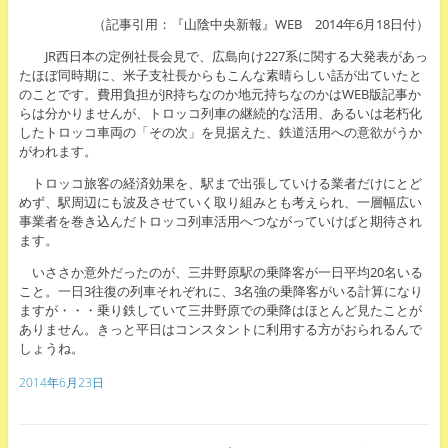
（記事引用：『山陰中央新報』WEB 2014年6月18日付）
JR西日本の定例社長会見で、広島向け227系に関する大発表があっ
たほぼ同時期に、米子支社長からもこんな素晴らしい話が出ていたと
のことです。費用負担がJR持ちなのか地元持ちなのかはWEB版記事か
らは分かりませんが、トロッコ列車の継続的な活用、あるいは老朽化
したトロッコ車両の「その次」を見据えた、鉄道活用への意欲がうか
がわれます。
トロッコ旅客の経済効果を、駅まで出張していける業者だけにとど
めず、駅周辺にも波及させていく取り組みとも考えられ、一層幅広い
事業者を巻き込んだトロッコ列車活用へつながっていけばと期待され
ます。
いささか意外だったのが、三井野原駅の乗降客が一日平均20名いる
こと。一日3往復の列車それぞれに、3名強の乗降客がいる計算になり
ますが・・・乗り鉄していて三井野原での乗降はほとんど見たことが
ありません。きっと平日はコンスタントに利用する方がおられるんで
しょうね。
2014年6月23日