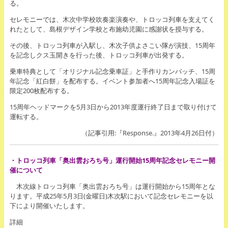
る。
セレモニーでは、木次中学校吹奏楽演奏や、トロッコ列車を支えてく
れたとして、島根デザイン学校と布施幼児園に感謝状を授与する。
その後、トロッコ列車が入駅し、木次子供よさこい隊が演技、15周年
を記念しクス玉開きを行った後、トロッコ列車が出発する。
乗車特典として「オリジナル記念乗車証」と手作りカンバッチ、15周
年記念「紅白餅」を配布する。イベント参加者へ15周年記念入場証を
限定200枚配布する。
15周年ヘッドマークを5月3日から2013年度運行終了日まで取り付けて
運転する。
（記事引用:『Response.』2013年4月26日付）
・トロッコ列車「奥出雲おろち号」運行開始15周年記念セレモニー開
催について
木次線トロッコ列車「奥出雲おろち号」は運行開始から15周年とな
ります。平成25年5月3日(金曜日)木次駅において記念セレモニーを以
下により開催いたします。
詳細