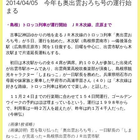
2014/04/05 今年も奥出雲おろち号の運行始
まる
・島根）トロッ
コ列車が運行開始 ＪＲ木次線、庄原まで
古事記神話ゆかりの地を走るＪＲ木次線のトロッコ列車「奥出雲お
ろち号」が５日、運行を始めた。木次駅（
島根県
雲南市
）―備後落合
駅（
広島県
庄原市
）間を１往復する。日曜を中心に、
出雲市
駅から木
次駅まで片道延長運転もする。
初日は木次駅からの全６４席が満席。約１００人が参加した出発式
が
出雲市
駅ホームであり、出雲商業高校吹奏楽部が演奏し、
島根県
観
光キャラクター「しまねっこ」が一日駅長を務めた。
兵庫県
明石市
の
母親や妹家族と乗車した
甲府市
の高瀬早苗さん（４０）は「木次線は
好きな路線。トロッコ列車は初めてで楽しみ」と話した。
１１月２４日までの行楽期に合わせて１５４日間運行。
ゴールデン
ウイーク
の予約はほぼ埋まっているという。運行は１９９８年から
で、利用客は一時２万人を超えたが、昨年は約１万４千人だった。
（今林弘）
（画像1枚省略）
（画像説明
）窓を取り払った「奥出雲おろち号」。一日駅長の「しま
ねっこ」が見送った＝島根県出雲市のＪＲ出雲市駅