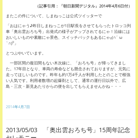
（記事引用：『朝日新聞デジタル』2014年4月6日付）
またこの件について、しまねっこは公式ツイッターで
「おはにゃう♪昨日しまねっこが1日駅長をさせてもらったトロッコ列
車「奥出雲おろち号」出発式の様子がアップされてるにゃ！沿線には
おいしいものや素敵にゃ景色、スイッチバックもあるにゃ₍₍(∩´ ω
`∩)⁾⁾」
とつぶやいています。
一部区間の復旧間もない木次線に、「おろち号」が帰ってきまし
た。17年目となり、車両の寿命なども懸念されておりますが、元気に
走ってほしいものです。昨年も約1万4千人が利用したとのことで根強
い人気です。利用者数増の起爆剤として、通常の運行日以外で、広
島・三次・新見あたりからの便を出してもらえませんかね・・・
2014年4月7日
2013/05/03 「奥出雲おろち号」15周年記念
セレモニー