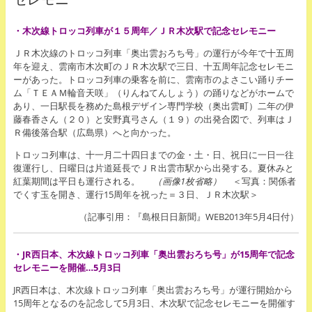
・木次線トロッコ列車が１５周年／ＪＲ木次駅で記念セレモニー
ＪＲ木次線のトロッコ列車「奥出雲おろち号」の運行が今年で十五周
年を迎え、雲南市木次町のＪＲ木次駅で三日、十五周年記念セレモニ
ーがあった。トロッコ列車の乗客を前に、雲南市のよさこい踊りチー
ム「ＴＥＡＭ輪音天咲」（りんねてんしょう）の踊りなどがホームで
あり、一日駅長を務めた島根デザイン専門学校（奥出雲町）二年の伊
藤春香さん（２０）と安野真弓さん（１９）の出発合図で、列車はＪ
Ｒ備後落合駅（広島県）へと向かった。
トロッコ列車は、十一月二十四日までの金・土・日、祝日に一日一往
復運行し、日曜日は片道延長でＪＲ出雲市駅から出発する。夏休みと
紅葉期間は平日も運行される。
（画像1枚省略）
＜写真：関係者
でくす玉を開き、運行15周年を祝った＝３日、ＪＲ木次駅＞
（記事引用：『島根日日新聞』WEB2013年5月4日付）
・JR西日本、木次線トロッコ列車「奥出雲おろち号」が15周年で記念
セレモニーを開催…5月3日
JR西日本は、木次線トロッコ列車「奥出雲おろち号」が運行開始から
15周年となるのを記念して5月3日、木次駅で記念セレモニーを開催す