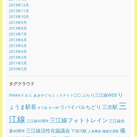
2013年12月
2013年11月
2013年10月
2013年9月
2013年8月
2013年7月
2013年6月
2013年5月
2013年4月
2013年3月
2011年3月
2010年5月
タグクラウド
り
ぶらり三江線WEB
INAKAイルミ
あきやぐちミッドナイト◯◯
三
ょうま駅長
リバイバルちどり
三次駅
オフ会
キハ40
江線
三江線フォトトレイン
三江線全
三江線40周年
備
三江線活性化協議会
通40周年
下深川駅
人身事故
備後庄原駅