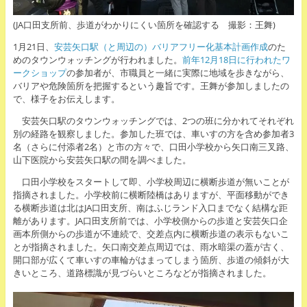
(JA口田支所前、歩道がわかりにくい箇所を確認する 撮影：王舞)
1月21日、
安芸矢口駅（と周辺の）バリアフリー化基本計画作成
のた
めのタウンウォッチングが行われました。
前年12月18日に行われたワ
ークショップ
の参加者が、市職員と一緒に実際に地域を歩きながら、
バリアや危険箇所を把握するという趣旨です。王舞が参加しましたの
で、様子をお伝えします。
安芸矢口駅のタウンウォッチングでは、2つの班に分かれてそれぞれ
別の経路を観察しました。参加した班では、車いすの方を含め参加者3
名（さらに付添者2名）と市の方々で、口田小学校から矢口南三叉路、
山下医院から安芸矢口駅の間を調べました。
口田小学校をスタートして即、小学校周辺に横断歩道が無いことが
指摘されました。小学校前に横断陸橋はありますが、平面移動ができ
る横断歩道は北はJA口田支所、南はふじランド入口までなく結構な距
離があります。JA口田支所前では、小学校側からの歩道と安芸矢口企
画本所側からの歩道が不連続で、交差点内に横断歩道の表示もないこ
とが指摘されました。矢口南交差点周辺では、雨水暗渠の蓋が古く、
開口部が広くて車いすの車輪がはまってしまう箇所、歩道の傾斜が大
きいところ、道路標識が見づらいところなどが指摘されました。