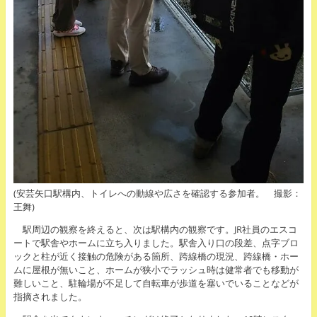
(安芸矢口駅構内、トイレへの動線や広さを確認する参加者。 撮影：
王舞)
駅周辺の観察を終えると、次は駅構内の観察です。JR社員のエスコ
ートで駅舎やホームに立ち入りました。駅舎入り口の段差、点字ブロ
ックと柱が近く接触の危険がある箇所、跨線橋の現況、跨線橋・ホー
ムに屋根が無いこと、ホームが狭小でラッシュ時は健常者でも移動が
難しいこと、駐輪場が不足して自転車が歩道を塞いでいることなどが
指摘されました。