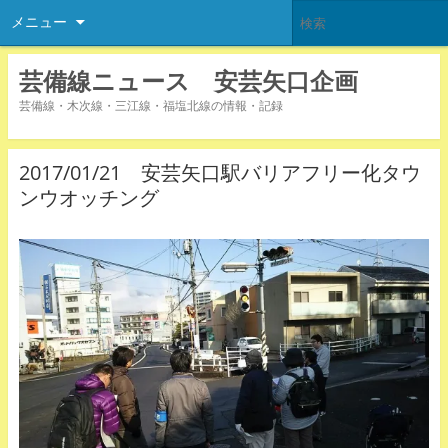
メニュー
芸備線ニュース 安芸矢口企画
芸備線・木次線・三江線・福塩北線の情報・記録
2017/01/21 安芸矢口駅バリアフリー化タウ
ンウオッチング