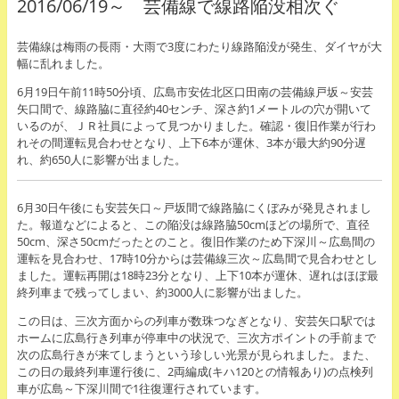
2016/06/19～ 芸備線で線路陥没相次ぐ
芸備線は梅雨の長雨・大雨で3度にわたり線路陥没が発生、ダイヤが大
幅に乱れました。
6月19日午前11時50分頃、広島市安佐北区口田南の芸備線戸坂～安芸
矢口間で、線路脇に直径約40センチ、深さ約1メートルの穴が開いて
いるのが、ＪＲ社員によって見つかりました。確認・復旧作業が行わ
れその間運転見合わせとなり、上下6本が運休、3本が最大約90分遅
れ、約650人に影響が出ました。
6月30日午後にも安芸矢口～戸坂間で線路脇にくぼみが発見されまし
た。報道などによると、この陥没は線路脇50cmほどの場所で、直径
50cm、深さ50cmだったとのこと。復旧作業のため下深川～広島間の
運転を見合わせ、17時10分からは芸備線三次～広島間で見合わせとし
ました。運転再開は18時23分となり、上下10本が運休、遅れはほぼ最
終列車まで残ってしまい、約3000人に影響が出ました。
この日は、三次方面からの列車が数珠つなぎとなり、安芸矢口駅では
ホームに広島行き列車が停車中の状況で、三次方ポイントの手前まで
次の広島行きが来てしまうという珍しい光景が見られました。また、
この日の最終列車運行後に、2両編成(キハ120との情報あり)の点検列
車が広島～下深川間で1往復運行されています。