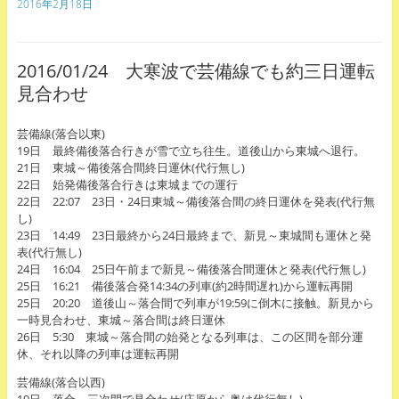
2016年2月18日
2016/01/24 大寒波で芸備線でも約三日運転
見合わせ
芸備線(落合以東)
19日 最終備後落合行きが雪で立ち往生。道後山から東城へ退行。
21日 東城～備後落合間終日運休(代行無し)
22日 始発備後落合行きは東城までの運行
22日 22:07 23日・24日東城～備後落合間の終日運休を発表(代行無
し)
23日 14:49 23日最終から24日最終まで、新見～東城間も運休と発
表(代行無し)
24日 16:04 25日午前まで新見～備後落合間運休と発表(代行無し)
25日 16:21 備後落合発14:34の列車(約2時間遅れ)から運転再開
25日 20:20 道後山～落合間で列車が19:59に倒木に接触。新見から
一時見合わせ、東城～落合間は終日運休
26日 5:30 東城～落合間の始発となる列車は、この区間を部分運
休、それ以降の列車は運転再開
芸備線(落合以西)
19日 落合～三次間で見合わせ(庄原から奥は代行無し)