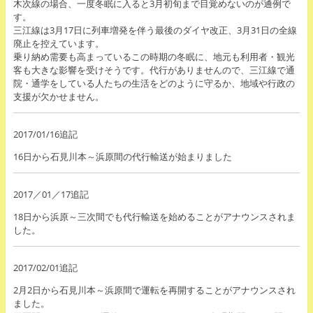
木次線の場合、一度冬眠に入ると3月初旬まで目覚めないのが通例で
す。
三江線は3月17日に列車増発を伴う最後のダイヤ改正、3月31日の全線
廃止を控えています。
乗り納め需要も高まっているこの時期の冬眠に、地元も利用者・観光
客も大きな影響を受けそうです。代行がありませんので、三江線で通
院・通学をしている人たちの生活をどのように守るか、地域や行政の
支援が欠かせません。
2017/01/16追記
16日から石見川本～浜原間の代行輸送が始まりました
2017／01／17追記
18日から浜原～三次間でも代行輸送を始めることがアナウンスされま
した。
2017/02/01追記
2月2日から石見川本～浜原間で運転を再開することがアナウンスされ
ました。