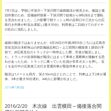
7月1日は、早朝に中深川～下深川間で線路陥没が発見され、確認と復
旧作業のため、芸備線狩留家～下深川間で始発から6時28分まで運転
を見合わせました。この影響で朝ラッシュ時の志和口や三次からの広
島行き列車が軒並み遅延し(最大35分)、利用者は二日続けてのダイヤ
の乱れに混乱しました。
線路の陥没ではありませんが、6月26日の午後2時55分ごろには広島市
安佐北区白木町秋山のJR芸備線志和口～上三田間の横路第１踏切の手
前で、JR広島支社のトラックが一時停止した際、市道が陥没しまし
た。トラックの右側前輪が陥没にはまって車体と遮断棒が接触する恐
れがあったため、トラックに乗っていた社員が非常ボタンを押し、近
くを走行中の広島発三次行き普通列車が緊急停車させました。
陥没は1メートル四方、深さ50cmほどとのことで、列車は上下2本が運
休、3本が最大50分遅れ、440人に影響が出ました。
2016年7月8日
2016/2/20 木次線 出雲横田～備後落合間