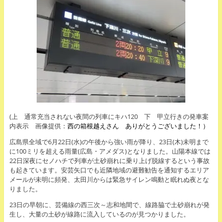
(上 通常充当されない夜間の列車にキハ120 下 甲立行きの発車案
内表示 画像提供：
西の箱根越えさん ありがとうございました！）
広島県全域で6月22日(水)の午後から強い雨が降り、23日(木)未明まで
に100ミリを超える雨量(広島・アメダス)となりました。山陽本線では
22日深夜にセノハチで列車が土砂崩れに乗り上げ脱線するという事故
も起きています。安芸矢口でも近隣地域の避難勧告を通知するエリア
メールが未明に頻発、太田川からは緊急サイレン鳴動と眠れぬ夜とな
りました。
23日の早朝に、芸備線の西三次～志和地間で、線路脇で土砂崩れが発
生し、大量の土砂が線路に流入しているのが見つかりました。