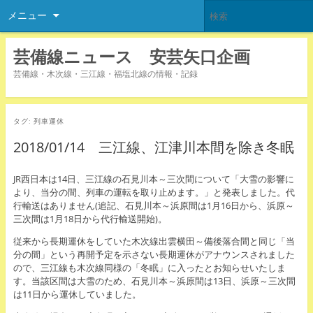
メニュー
芸備線ニュース 安芸矢口企画
芸備線・木次線・三江線・福塩北線の情報・記録
タグ:
列車運休
2018/01/14 三江線、江津川本間を除き冬眠
JR西日本は14日、三江線の石見川本～三次間について「大雪の影響に
より、当分の間、列車の運転を取り止めます。」と発表しました。代
行輸送はありません(追記、石見川本～浜原間は1月16日から、浜原～
三次間は1月18日から代行輸送開始)。
従来から長期運休をしていた木次線出雲横田～備後落合間と同じ「当
分の間」という再開予定を示さない長期運休がアナウンスされました
ので、三江線も木次線同様の「冬眠」に入ったとお知らせいたしま
す。当該区間は大雪のため、石見川本～浜原間は13日、浜原～三次間
は11日から運休していました。