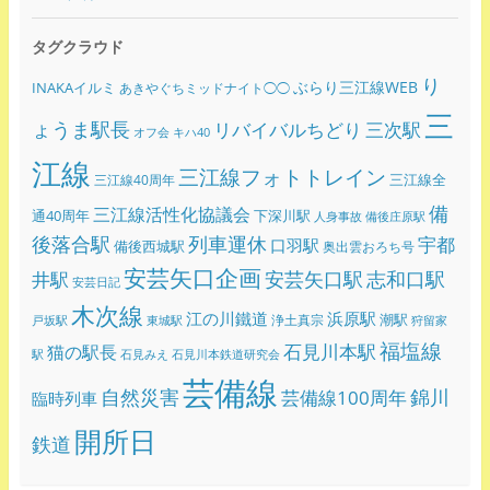
タグクラウド
り
ぶらり三江線WEB
INAKAイルミ
あきやぐちミッドナイト◯◯
三
ょうま駅長
リバイバルちどり
三次駅
オフ会
キハ40
江線
三江線フォトトレイン
三江線全
三江線40周年
備
三江線活性化協議会
通40周年
下深川駅
人身事故
備後庄原駅
後落合駅
列車運休
宇都
口羽駅
備後西城駅
奥出雲おろち号
安芸矢口企画
志和口駅
安芸矢口駅
井駅
安芸日記
木次線
江の川鐵道
浜原駅
潮駅
浄土真宗
戸坂駅
東城駅
狩留家
福塩線
石見川本駅
猫の駅長
駅
石見みえ
石見川本鉄道研究会
芸備線
錦川
自然災害
芸備線100周年
臨時列車
開所日
鉄道