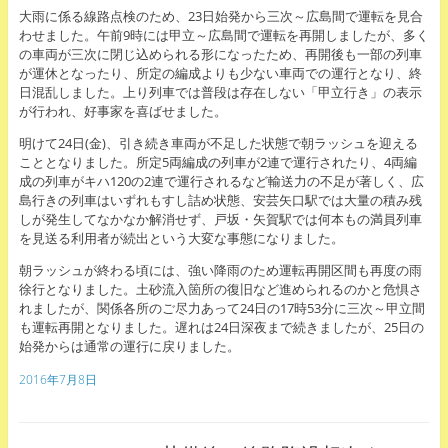
大雨に係る線路点検のため、23日始発から三次～広島間で運転を見合
わせました。午前9時には甲立～広島間で運転を再開しましたが、多く
の車両が三次に閉じ込められる形になったため、再開後も一部の列車
が運休となったり、所定の編成よりも少ない車両での運行となり、終
日混乱しました。上り列車では普段は存在しない「甲立行き」の表示
が行われ、好事家を喜ばせました。
明けて24日(金)、引き続き車両が不足した状態で朝ラッシュを迎える
こととなりました。所定5両編成の列車が2連で運行されたり、4両編
成の列車がキハ120の2連で運行されるなど輸送力の不足が著しく、広
島行きの列車はいずれもすし詰め状態、安芸矢口駅では大量の積み残
しが発生してなかなか解消せず、戸坂・矢賀駅では何本もの満員列車
を見送る利用者が続出という大変な事態になりました。
朝ラッシュが終わる頃には、強い降雨のため運転再開区間も再度の雨
徐行となりました。土砂流入箇所の復旧など進められるのかと危惧さ
れましたが、関係各所のご尽力あって24日の17時53分に三次～甲立間
も運転再開となりました。遅れは24日深夜まで続きましたが、25日の
始発からは通常の運行に戻りました。
2016年7月8日