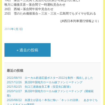
晩方に備後庄原～落合間で一時運転見合わせ
20日 西城～落合間午前中見合わせ
25日 雪のため備後落合～三次・三次～広島間でもダイヤが乱れる
（JR西日本列車運行情報より）
2016年2月3日
«
過去の投稿
最近の投稿
2022/08/10 ローカル鉄道応援ポスター2022を制作・掲出しました
2021/12/26 第2回中国地方ローカル線ファンミーティング
2021/02/25 矢口三差路改良工事（安芸矢口駅前）
2020/12/27 第2回中国地方ローカル線ファンミーティング（開催延
期）
2020/08/22 弁護士が語る！本当に怖い「ネットの法律」 あきやぐち
ミッドナイト○○第8回