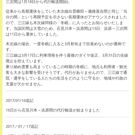
三次間は1月18日から代行輸送開始)。
従来から長期運休をしていた木次線出雲横田～備後落合間と同じ「当
分の間」という再開予定を示さない長期運休がアナウンスされました
ので、三江線も木次線同様の「冬眠」に入ったとお知らせいたしま
す。当該区間は大雪のため、石見川本～浜原間は13日、浜原～三次間
は11日から運休していました。
木次線の場合、一度冬眠に入ると3月初旬まで目覚めないのが通例で
す。
三江線は3月17日に列車増発を伴う最後のダイヤ改正、3月31日の全線
廃止を控えています。
乗り納め需要も高まっているこの時期の冬眠に、地元も利用者・観光
客も大きな影響を受けそうです。代行がありませんので、三江線で通
院・通学をしている人たちの生活をどのように守るか、地域や行政の
支援が欠かせません。
2017/01/16追記
16日から石見川本～浜原間の代行輸送が始まりました
2017／01／17追記