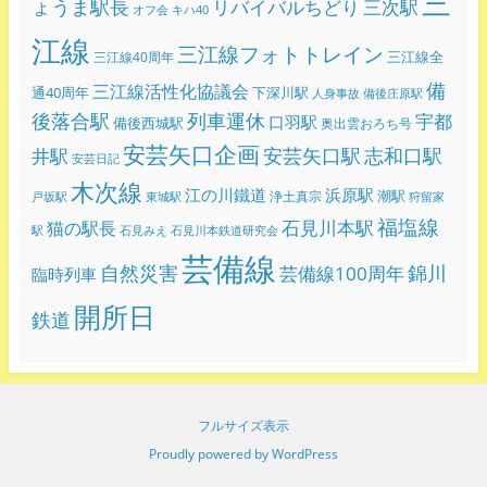
三
ょうま駅長
リバイバルちどり
三次駅
オフ会
キハ40
江線
三江線フォトトレイン
三江線全
三江線40周年
備
三江線活性化協議会
通40周年
下深川駅
人身事故
備後庄原駅
後落合駅
列車運休
宇都
口羽駅
備後西城駅
奥出雲おろち号
安芸矢口企画
志和口駅
安芸矢口駅
井駅
安芸日記
木次線
江の川鐵道
浜原駅
潮駅
浄土真宗
戸坂駅
東城駅
狩留家
福塩線
石見川本駅
猫の駅長
駅
石見みえ
石見川本鉄道研究会
芸備線
錦川
自然災害
芸備線100周年
臨時列車
開所日
鉄道
フルサイズ表示
Proudly powered by WordPress