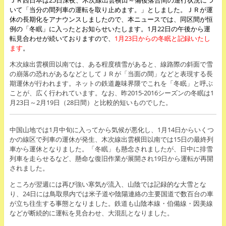
ＪＲ西日本は25日深夜、木次線出雲横田～備後落合間の運行状況につ
いて「当分の間列車の運転を取り止めます。」としました。ＪＲが運
休の長期化をアナウンスしましたので、本ニュースでは、同区間が恒
例の「冬眠」に入ったとお知らせいたします。1月22日の午後から運
転見合わせが続いておりますので、
1月23日からの冬眠と記録いたし
ます
。
木次線出雲横田以南では、ある程度積雪があると、線路際の斜面で雪
の崩落の恐れがあるなどとしてＪＲが「当面の間」などと表現する長
期運休が行われます。ネットの鉄道趣味界隈でこれを「冬眠」と呼ぶ
ことが、広く行われています。なお、昨2015-2016シーズンの冬眠は1
月23日～2月19日（28日間）と比較的短いものでした。
中国山地では1月中旬に入ってから気候が悪化し、1月14日からいくつ
かの線区で列車の運休が発生、木次線出雲横田以南では15日の最終列
車から運休となりました。「冬眠」も懸念されましたが、日中に排雪
列車を走らせるなど、懸命な復旧作業が展開され19日から運転が再開
されました。
ところが翌週には再び強い寒気が流入、山陰では記録的な大雪とな
り、24日には鳥取県内では米子道や陰陽連絡の主要国道で数百台の車
が立ち往生する事態となりました。鉄道も山陰本線・伯備線・因美線
などが断続的に運転を見合わせ、大混乱となりました。