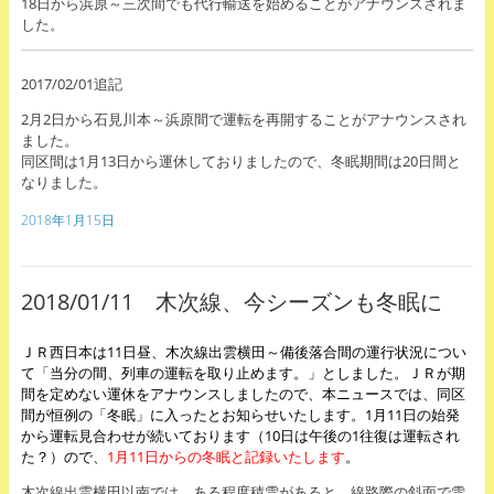
18日から浜原～三次間でも代行輸送を始めることがアナウンスされま
した。
2017/02/01追記
2月2日から石見川本～浜原間で運転を再開することがアナウンスされ
ました。
同区間は1月13日から運休しておりましたので、冬眠期間は20日間と
なりました。
2018年1月15日
2018/01/11 木次線、今シーズンも冬眠に
ＪＲ西日本は11日昼、木次線出雲横田～備後落合間の運行状況につい
て「当分の間、列車の運転を取り止めます。」としました。ＪＲが期
間を定めない運休をアナウンスしましたので、本ニュースでは、同区
間が恒例の「冬眠」に入ったとお知らせいたします。1月11日の始発
から運転見合わせが続いております（10日は午後の1往復は運転され
た？）ので、
1月11日からの冬眠と記録いたします
。
木次線出雲横田以南では、ある程度積雪があると、線路際の斜面で雪