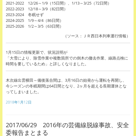
2021-2022 12/26～1/9（15日間）、1/13～3/25（72日間）
2022-2023 12/18～3/9（82日間）
2023-2024 冬眠せず
2024-2025 1/9～4/4（86日間）
2025-2026 1/2～3/5（63日間）
（ソース：ＪＲ西日本列車運行情報）
1月15日の情報更新で、状況説明が
「大雪により、除雪作業や複数箇所での倒木の撤去作業、線路点検に
時間を要しているため」と詳しくなりました。
木次線出雲横田～備後落合間は、3月16日の始発から運転を再開し、
今シーズンの冬眠期間は64日間となり、2ヶ月を超える長期運休とな
ってしまいました。
2018年1月12日
2017/06/29 2016年の芸備線脱線事故、安全
委報告まとまる