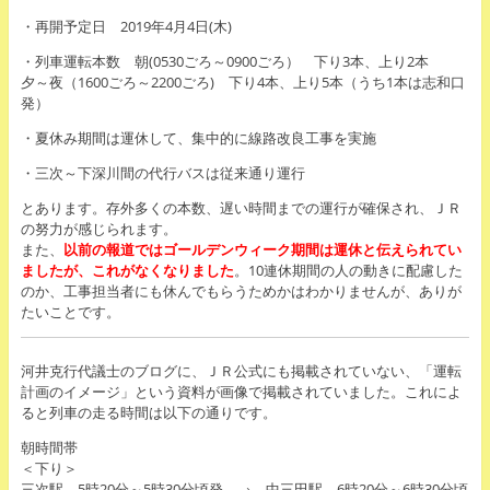
・再開予定日 2019年4月4日(木)
・列車運転本数 朝(0530ごろ～0900ごろ） 下り3本、上り2本
夕～夜（1600ごろ～2200ごろ) 下り4本、上り5本（うち1本は志和口
発）
・夏休み期間は運休して、集中的に線路改良工事を実施
・三次～下深川間の代行バスは従来通り運行
とあります。存外多くの本数、遅い時間までの運行が確保され、ＪＲ
の努力が感じられます。
また、
以前の報道ではゴールデンウィーク期間は運休と伝えられてい
ましたが、これがなくなりました
。10連休期間の人の動きに配慮した
のか、工事担当者にも休んでもらうためかはわかりませんが、ありが
たいことです。
河井克行代議士のブログに、ＪＲ公式にも掲載されていない、「運転
計画のイメージ」という資料が画像で掲載されていました。これによ
ると列車の走る時間は以下の通りです。
朝時間帯
＜下り＞
三次駅 5時20分～5時30分頃発 → 中三田駅 6時20分～6時30分頃