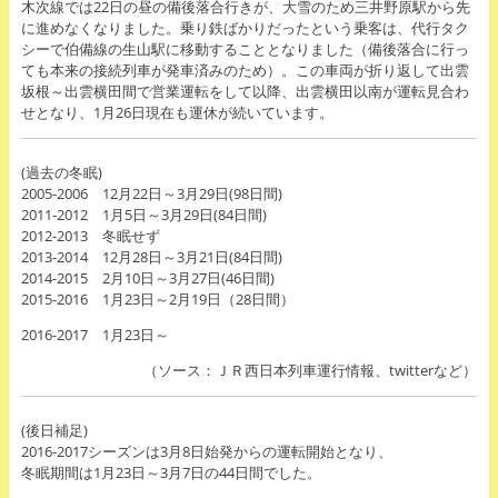
木次線では22日の昼の備後落合行きが、大雪のため三井野原駅から先
に進めなくなりました。乗り鉄ばかりだったという乗客は、代行タク
シーで伯備線の生山駅に移動することとなりました（備後落合に行っ
ても本来の接続列車が発車済みのため）。この車両が折り返して出雲
坂根～出雲横田間で営業運転をして以降、出雲横田以南が運転見合わ
せとなり、1月26日現在も運休が続いています。
(過去の冬眠)
2005-2006 12月22日～3月29日(98日間)
2011-2012 1月5日～3月29日(84日間)
2012-2013 冬眠せず
2013-2014 12月28日～3月21日(84日間)
2014-2015 2月10日～3月27日(46日間)
2015-2016 1月23日～2月19日（28日間）
2016-2017 1月23日～
（ソース：ＪＲ西日本列車運行情報、twitterなど）
(後日補足)
2016-2017シーズンは3月8日始発からの運転開始となり、
冬眠期間は1月23日～3月7日の44日間でした。