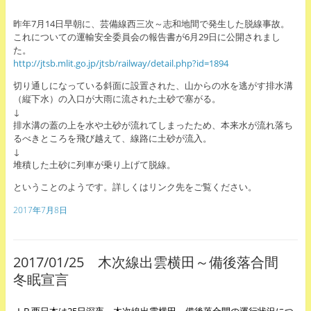
昨年7月14日早朝に、芸備線西三次～志和地間で発生した脱線事故。
これについての運輸安全委員会の報告書が6月29日に公開されまし
た。
http://jtsb.mlit.go.jp/jtsb/railway/detail.php?id=1894
切り通しになっている斜面に設置された、山からの水を逃がす排水溝
（縦下水）の入口が大雨に流された土砂で塞がる。
↓
排水溝の蓋の上を水や土砂が流れてしまったため、本来水が流れ落ち
るべきところを飛び越えて、線路に土砂が流入。
↓
堆積した土砂に列車が乗り上げて脱線。
ということのようです。詳しくはリンク先をご覧ください。
2017年7月8日
2017/01/25 木次線出雲横田～備後落合間
冬眠宣言